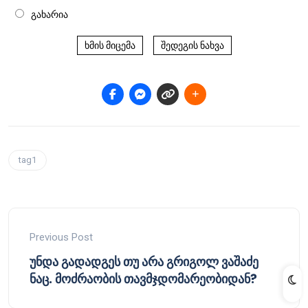
გახარია
ხმის მიცემა
შედეგის ნახვა
tag1
Previous Post
უნდა გადადგეს თუ არა გრიგოლ ვაშაძე
ნაც. მოძრაობის თავმჯდომარეობიდან?