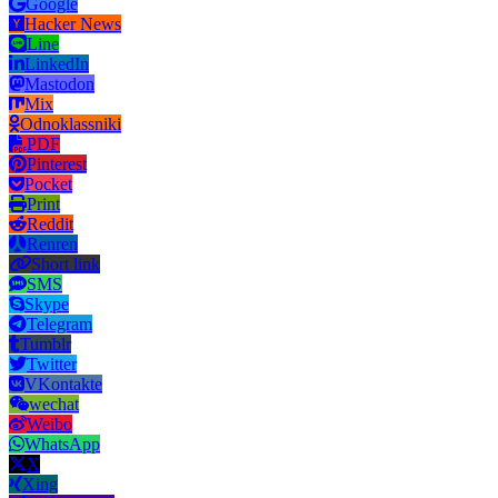
Google
Hacker News
Line
LinkedIn
Mastodon
Mix
Odnoklassniki
PDF
Pinterest
Pocket
Print
Reddit
Renren
Short link
SMS
Skype
Telegram
Tumblr
Twitter
VKontakte
wechat
Weibo
WhatsApp
X
Xing