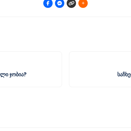
ელი ჯობია?
საჩხ